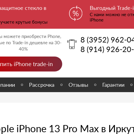
 защитное стекло в
Выгодный Trade-i
С нами можно не отк
iPhone
олучаете крутые бонусы
вы можете приобрести Phone,
8 (3952) 962-0
ые по Trade-in дешевле на 30-
8 (914) 926-20
40%
пить iPhone trade-in
пании
Рассрочка
Отзывы
Гарантии
ple iPhone 13 Pro Max в Ирку