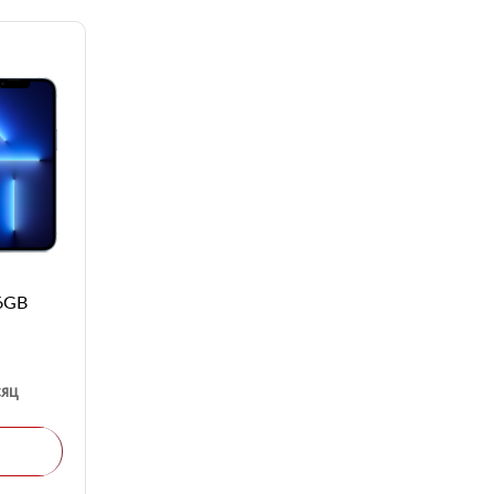
56GB
сяц