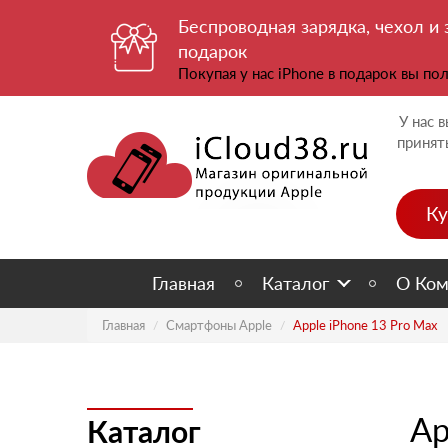
Беспроводная зарядка, чехол и
подарок
Покупая у нас iPhone в подарок вы п
У нас 
принят
Ку
Главная
Каталог
О Ком
Главная
Смартфоны Apple
Apple iPhone 13 Pro Max
Ap
Каталог