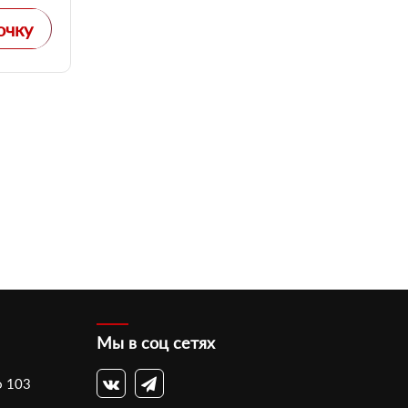
очку
Мы в соц сетях
ф 103