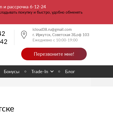
n и рассрочка 6-12-24
ладывать покупку и быстро, удобно обменять
icloud38.ru@gmail.com
42
г. Иркутск, Советская 3Б,оф 103
-42
Ежедневно с 10:00-19:00
Перезвоните мне!
Бонусы
Trade-In
Блог
тске